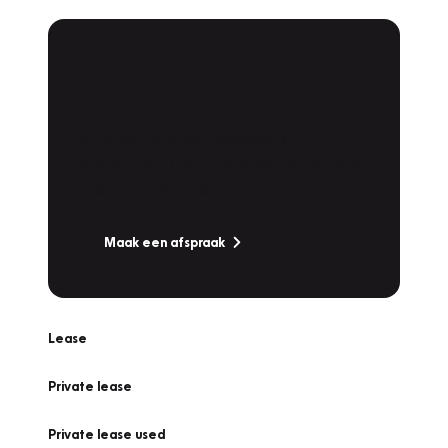
Plan een
Werkplaatsafspraak
Is uw auto toe aan Onderhoud,
Bandenwissel of een Vakantiecheck? Plan
online een afspraak!
Maak een afspraak
Lease
Private lease
Private lease used