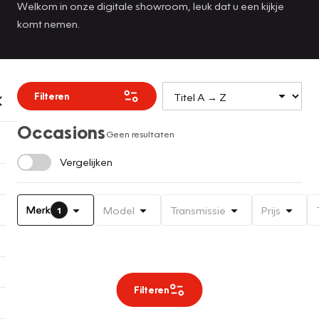
Welkom in onze digitale showroom, leuk dat u een kijkje
komt nemen.
Filteren
Occasions
Geen resultaten
Vergelijken
Merk
Model
Transmissie
Prijs
1
Filteren