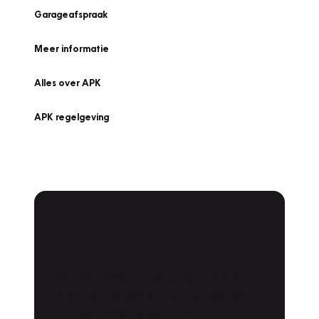
Garageafspraak
Meer informatie
Alles over APK
APK regelgeving
APK Keuring bij
Vakgarage!
Is het weer tijd voor de jaarlijkse APK? Ga
snel naar Vakgarage bij u in de buurt, en ga
zonder zorgen de weg op!