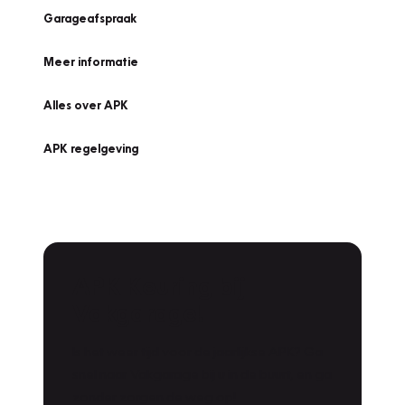
Garageafspraak
Meer informatie
Alles over APK
APK regelgeving
APK Keuring bij
Vakgarage!
Is het weer tijd voor de jaarlijkse APK? Ga
snel naar Vakgarage bij u in de buurt, en ga
zonder zorgen de weg op!