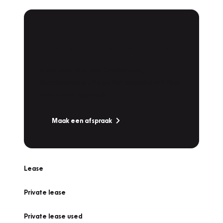
Plan een
Werkplaatsafspraak
Is uw auto toe aan Onderhoud,
Bandenwissel of een Vakantiecheck? Plan
online een afspraak!
Maak een afspraak
Lease
Private lease
Private lease used