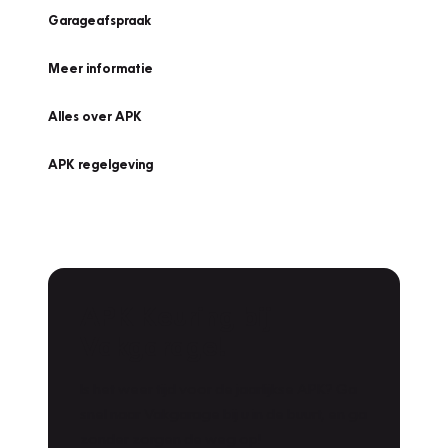
Garageafspraak
Meer informatie
Alles over APK
APK regelgeving
APK Keuring bij
Vakgarage!
Is het weer tijd voor de jaarlijkse APK? Ga
snel naar Vakgarage bij u in de buurt, en ga
zonder zorgen de weg op!