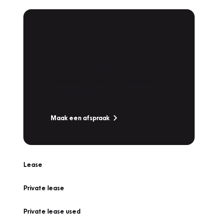
Plan een
Werkplaatsafspraak
Is uw auto toe aan Onderhoud,
Bandenwissel of een Vakantiecheck? Plan
online een afspraak!
Maak een afspraak
Lease
Private lease
Private lease used