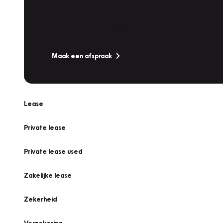
Werkplaatsafspraak
Is uw auto toe aan Onderhoud, Bandenwissel of een Va
Maak een afspraak
Lease
Private lease
Private lease used
Zakelijke lease
Zekerheid