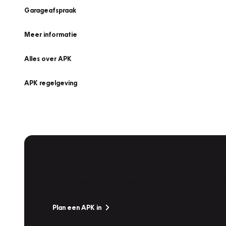
Garageafspraak
Meer informatie
Alles over APK
APK regelgeving
APK Keuring bij Vakgarage!
Is het weer tijd voor de jaarlijkse APK? Ga snel naar V
Plan een APK in