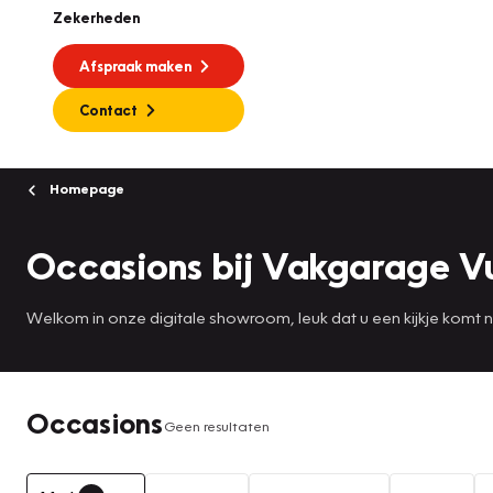
Zekerheden
Afspraak maken
Contact
Homepage
Occasions bij Vakgarage V
Welkom in onze digitale showroom, leuk dat u een kijkje komt
Occasions
Geen resultaten