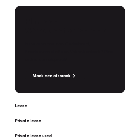
Plan een
Werkplaatsafspraak
Is uw auto toe aan Onderhoud,
Bandenwissel of een Vakantiecheck? Plan
online een afspraak!
Maak een afspraak
Lease
Private lease
Private lease used