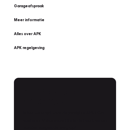
Garageafspraak
Meer informatie
Alles over APK
APK regelgeving
APK Keuring bij
Vakgarage!
Is het weer tijd voor de jaarlijkse APK? Ga
snel naar Vakgarage bij u in de buurt, en ga
zonder zorgen de weg op!