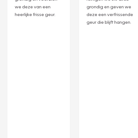
R134A
R1234YF
Laat uw airco stralen
Ervaar de ultieme
met onze Combi-
verwennerij voor uw
servicebeurt! We
airco met onze
vullen het
Combi-servicebeurt!
koudemiddel bij en
We vullen het
recyclen het volgens
koudemiddel bij en
de officiële STEK-
recyclen het volgens
eisen. Daarnaast
de officiële STEK-
reinigen we uw airco
eisen. Daarnaast
grondig en voorzien
reinigen we uw airco
we deze van een
grondig en geven we
heerlijke frisse geur.
deze een verfrissende
geur die blijft hangen.