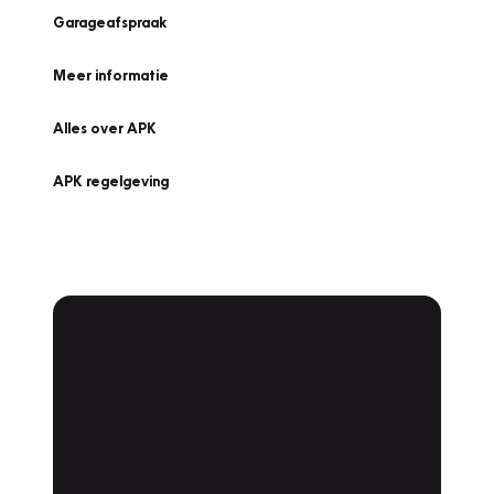
Garageafspraak
Meer informatie
Alles over APK
APK regelgeving
APK Keuring bij
Vakgarage!
Is het weer tijd voor de jaarlijkse APK? Ga
snel naar Vakgarage bij u in de buurt, en ga
zonder zorgen de weg op!