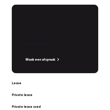
Plan een
Werkplaatsafspraak
Is uw auto toe aan Onderhoud,
Bandenwissel of een Vakantiecheck? Plan
online een afspraak!
Maak een afspraak
Lease
Private lease
Private lease used