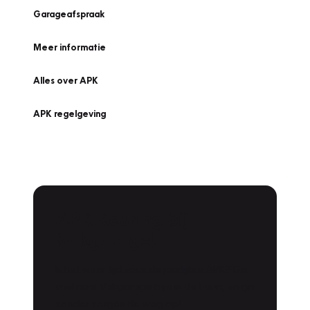
Garageafspraak
Meer informatie
Alles over APK
APK regelgeving
APK Keuring bij
Vakgarage!
Is het weer tijd voor de jaarlijkse APK? Ga
snel naar Vakgarage bij u in de buurt, en ga
zonder zorgen de weg op!