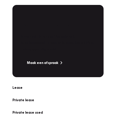
Plan een
Werkplaatsafspraak
Is uw auto toe aan Onderhoud,
Bandenwissel of een Vakantiecheck? Plan
online een afspraak!
Maak een afspraak
Lease
Private lease
Private lease used