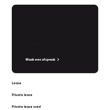
Plan een
Werkplaatsafspraak
Is uw auto toe aan Onderhoud,
Bandenwissel of een Vakantiecheck? Plan
online een afspraak!
Maak een afspraak
Lease
Private lease
Private lease used