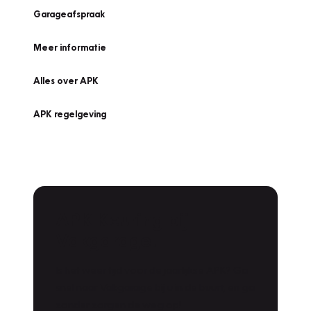
Garageafspraak
Meer informatie
Alles over APK
APK regelgeving
APK Keuring bij
Vakgarage!
Is het weer tijd voor de jaarlijkse APK? Ga
snel naar Vakgarage bij u in de buurt, en ga
zonder zorgen de weg op!